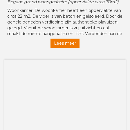
Begane grond woongedeelte (oppervlakte circa 70m2)
Woonkamer: De woonkamer heeft een oppervlakte van
circa 22 m2. De vloer is van beton en geïsoleerd. Door de
gehele beneden verdieping zijn authentieke plavuizen
gelegd. Vanuit de woonkamer is vrij uitzicht en dat
maakt de ruimte aangenaam en licht. Verbonden aan de
woonkamer is de eetkamer en open keuken.
Lees meer
Keuken: De (open) keuken is verbonden aan de
eetkamer en woonkamer. De keuken is voorzien van
benodigde apparatuur. De woonkeuken heeft een totale
oppervlakte van circa 20m2 en geeft gelegenheid om
uitgebreid te koken.
Hal: De hal (circa 13m2) is de centrale ruimte naar diverse
vertrekken. Onder andere het toilet, de douche, de
schuur , de meterkast en de vaste trap naar de
verdieping. Dit gedeelte van de woning is gedekt met
een platdak.
Toilet: Toilet bevindt zich in de hal.
Douche: De douche bevindt zich op de begane grond.
Heeft een oppervlakte van circa 8m2. De douche is