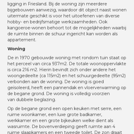
ligging in Friesland. Bij de woning zijn meerdere
bijgebouwen aanwezig, waardoor dit object naast wonen
uitermate geschikt is voor het uitoefenen van diverse
hobby- en bedrijfsmatige werkzaamheden. Ook
kangoeroe-wonen behoort tot de mogelijkheden waarbij
de ruimte binnen de schuur ingericht kan worden als
appartement.
Woning
De in 1970 gebouwde woning met rondom tuin staat op
het perceel van circa 937m2. De totale woonoppervlakte
is circa 216 m2. Hierin bevindt zich onder andere het
woongedeelte (ca 115m2) en het schuurgedeelte (95m2)
verbonden aan de woning. De woning is goed
geïsoleerd, heeft een pannendak en vloerverwarming op
de begane grond. De woning is volledig voorzien
van dubbele beglazing.
Op de begane grond een open keuken met serre, een
ruime woonkamer, een luxe grote badkamer,
werkkamer en een grote bijkeuken welke dient als
wasruimte. De bovenverdieping geeft ruimte aan 4
ruime slaapkamers en een tweede toilet. De zon draait