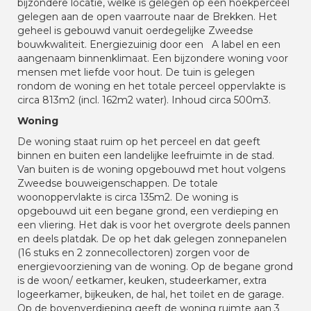
bijzondere locatie, welke is gelegen op een hoekperceel
gelegen aan de open vaarroute naar de Brekken. Het
geheel is gebouwd vanuit oerdegelijke Zweedse
bouwkwaliteit. Energiezuinig door een A label en een
aangenaam binnenklimaat. Een bijzondere woning voor
mensen met liefde voor hout. De tuin is gelegen
rondom de woning en het totale perceel oppervlakte is
circa 813m2 (incl. 162m2 water). Inhoud circa 500m3.
Woning
De woning staat ruim op het perceel en dat geeft
binnen en buiten een landelijke leefruimte in de stad.
Van buiten is de woning opgebouwd met hout volgens
Zweedse bouweigenschappen. De totale
woonoppervlakte is circa 135m2. De woning is
opgebouwd uit een begane grond, een verdieping en
een vliering. Het dak is voor het overgrote deels pannen
en deels platdak. De op het dak gelegen zonnepanelen
(16 stuks en 2 zonnecollectoren) zorgen voor de
energievoorziening van de woning. Op de begane grond
is de woon/ eetkamer, keuken, studeerkamer, extra
logeerkamer, bijkeuken, de hal, het toilet en de garage.
Op de bovenverdieping geeft de woning ruimte aan 3