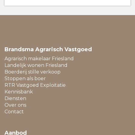
overkapping met houtkachel
Easterwierrum is een terpdorpje centraal gelegen tussen
Sneek, Franker en Leeuwarden. Het actieve dorp bezit
een basisschool en heeft een goede busverbinding. In
het naburige dorp Mantgum is een treinstation
(Leeuwarden – Sneek – Stavoren) en enige middenstand
zoals supermarkt en een bakker. Easterwierrum ligt aan
Brandsma Agrarisch Vastgoed
de elfstedentochtroute.
Agrarisch makelaar Friesland
Landelijk wonen Friesland
Boerderij stille verkoop
Stoppen als boer
RTR Vastgoed Exploitatie
Kennisbank
Diensten
Over ons
Contact
Aanbod