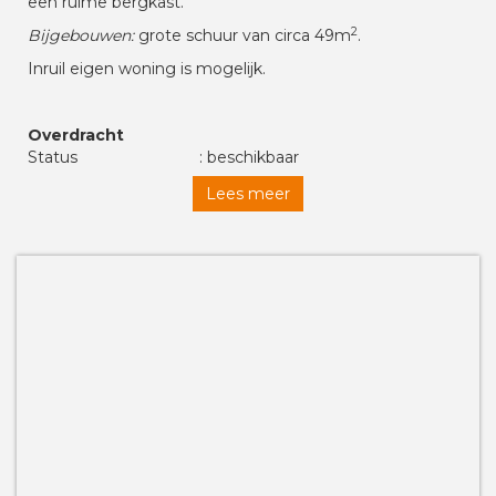
een ruime bergkast.
2
Bijgebouwen:
grote schuur van circa 49m
.
Inruil eigen woning is mogelijk.
Overdracht
Status
: beschikbaar
Aanvaarding
: in overleg
Lees meer
Bouw
Soort woonhuis
: vrijstaande eengezinswoning
Soort bouw
: bestaande bouw
Bouwjaar
: 1876
: schilddak met pannen en
Soort dak
mastiek
Oppervlakten en
inhoud
2
Woonoppervlakte
: ca. 220 m
2
Perceeloppervlakte
: 910 m
Inhoud
Indeling
Aantal kamers
: 9 kamers ( 5 slaapkamers)