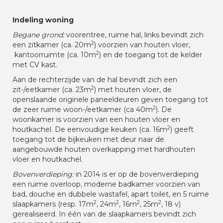
Indeling woning
Begane grond:
voorentree, ruime hal, links bevindt zich
2
een zitkamer (ca. 20m
) voorzien van houten vloer,
2
kantoorruimte (ca. 10m
) en de toegang tot de kelder
met CV kast.
Aan de rechterzijde van de hal bevindt zich een
2
zit-/eetkamer (ca. 23m
) met houten vloer, de
openslaande originele paneeldeuren geven toegang tot
2
de zeer ruime woon-/eetkamer (ca 40m
). De
woonkamer is voorzien van een houten vloer en
2
houtkachel. De eenvoudige keuken (ca. 16m
) geeft
toegang tot de bijkeuken met deur naar de
aangebouwde houten overkapping met hardhouten
vloer en houtkachel.
Bovenverdieping:
in 2014 is er op de bovenverdieping
een ruime overloop, moderne badkamer voorzien van
bad, douche en dubbele wastafel, apart toilet, en 5 ruime
2
2
2
2
slaapkamers (resp. 17m
, 24m
, 16m
, 25m
, 18 v)
gerealiseerd. In één van de slaapkamers bevindt zich